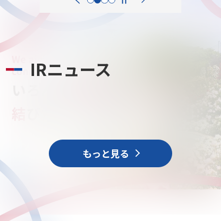
IRニュース
いろんな
笑顔
を
結
びたい
もっと見る