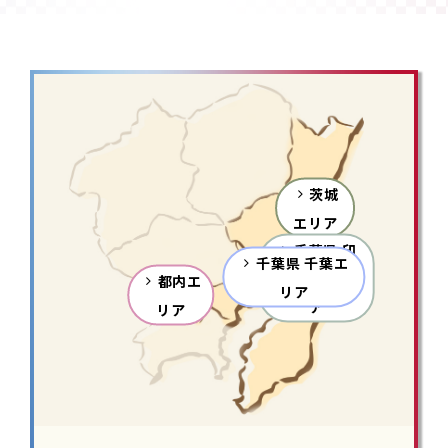
茨城
エリア
千葉県 印
千葉県 千葉エ
旛・北東エリ
都内エ
リア
ア
リア