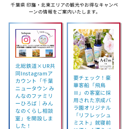
千葉県 印旛・北東エリアの観光やお得なキャンペ
ーンの情報をご案内いたします。
北総鉄道×UR共
同Instagramア
要チェック！豪
カウント「千葉
華客船「飛鳥
ニュータウン み
Ⅲ」の客室に採
んなのファミリ
用された京成バ
ーひろば｜みん
ラ園オリジナル
なのくらし相談
「リフレッシュ
室」を開設しま
ミスト」就寝前
した！