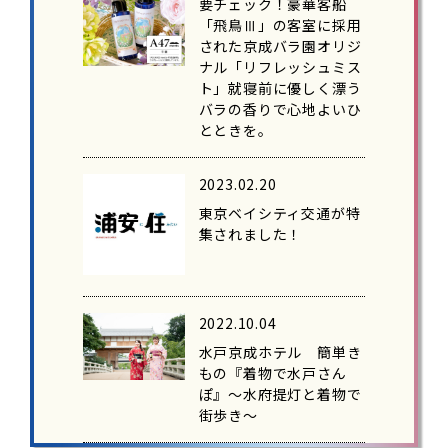
要チェック！豪華客船
「飛鳥Ⅲ」の客室に採用
された京成バラ園オリジ
ナル「リフレッシュミス
ト」就寝前に優しく漂う
バラの香りで心地よいひ
とときを。
2023.02.20
東京ベイシティ交通が特
集されました！
2022.10.04
水戸京成ホテル 簡単き
もの『着物で水戸さん
ぽ』～水府提灯と着物で
街歩き～