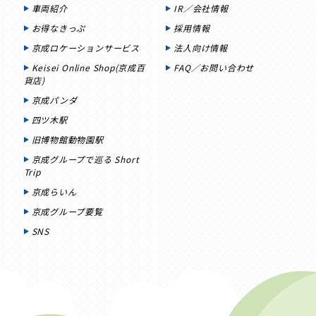
車両紹介
IR／会社情報
お得なきっぷ
採用情報
京成ロケーションサービス
法人向け情報
Keisei Online Shop(京成百
FAQ／お問い合わせ
貨店)
京成パンダ
四ツ木駅
旧博物館動物園駅
京成グループで巡る Short
Trip
京成らいん
京成グループ要覧
SNS