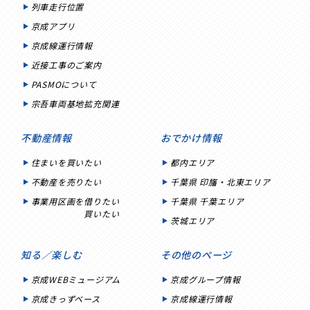
列車走行位置
京成アプリ
京成線運行情報
近接工事のご案内
PASMOについて
宗吾車両基地拡充関連
不動産情報
おでかけ情報
住まいを買いたい
都内エリア
不動産を売りたい
千葉県 印旛・北東エリア
事業用区画を借りたい
千葉県 千葉エリア
買いたい
茨城エリア
知る／楽しむ
その他のページ
京成WEBミュージアム
京成グループ情報
京成きっずベース
京成線運行情報